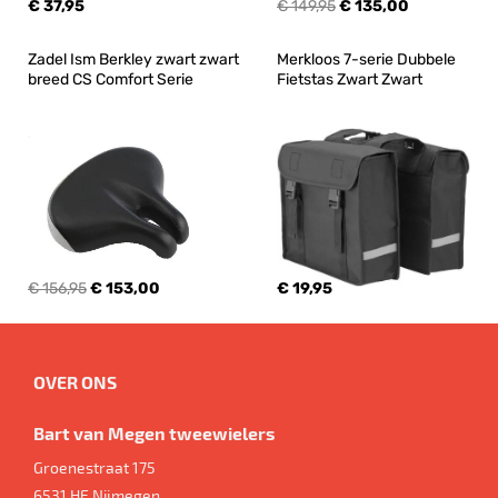
€ 37,95
€ 149,95
€ 135,00
Zadel Ism Berkley zwart zwart 
Merkloos 7-serie Dubbele 
breed CS Comfort Serie
Fietstas Zwart Zwart
€ 156,95
€ 153,00
€ 19,95
OVER ONS
Bart van Megen tweewielers
Groenestraat 175
6531 HE
Nijmegen