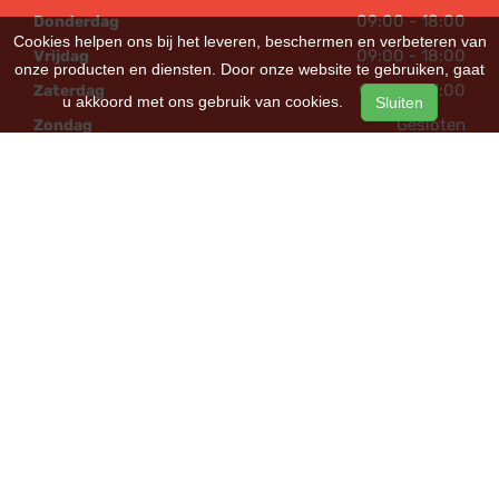
09:00 - 18:00
Donderdag
Cookies helpen ons bij het leveren, beschermen en verbeteren van
09:00 - 18:00
Vrijdag
onze producten en diensten. Door onze website te gebruiken, gaat
09:00 - 17:00
Zaterdag
u akkoord met ons gebruik van cookies.
Sluiten
Gesloten
Zondag
POPULAIR
Fietsen
Bakfietsen
Cruiserfietsen