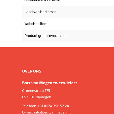
Land van herkomst
Webshop item
Product groep leverancier
OVER ONS
Bart van Megen tweewielers
Groenestraat 175
6531 HE
Nijmegen
Telefoon:
+31 (0)24 356 52 24
E-mail:
info@bartvanmegen.nl