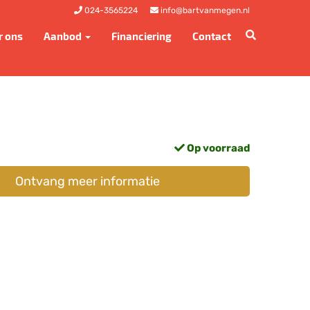
024-3565224
info@bartvanmegen.nl
r ons
Aanbod
Financiering
Contact
Op voorraad
Ontvang meer informatie