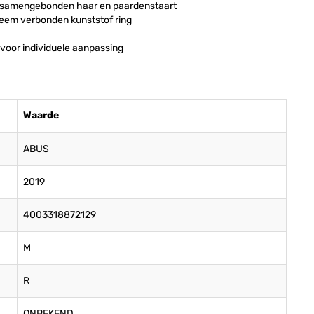
an samengebonden haar en paardenstaart
steem verbonden kunststof ring
voor individuele aanpassing
Waarde
ABUS
2019
4003318872129
M
R
ONBEKEND