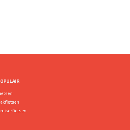
POPULAIR
ietsen
akfietsen
ruiserfietsen