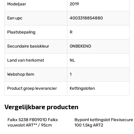
Modeljaar
2019
Ean upc
4003318854880
Plaatsbepaling
R
Secundaire basiskleur
ONBEKEND
Land van herkomst
NL
Webshop item
1
Product groep leverancier
Kettingsloten
Vergelijkbare producten
Falkx 5238 FB0901D Falkx 
Bypoint kettingslot Flexisecure 
vouwslot ART** / 95cm
100 1,5kg ART2