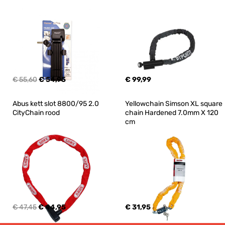
€ 55,60
€ 54,95
€ 99,99
Abus kett slot 8800/95 2.0 
Yellowchain Simson XL square 
CityChain rood
chain Hardened 7.0mm X 120 
cm
€ 47,45
€ 44,95
€ 31,95