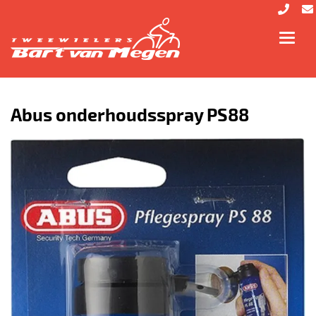
Toggl
navig
Abus onderhoudsspray PS88