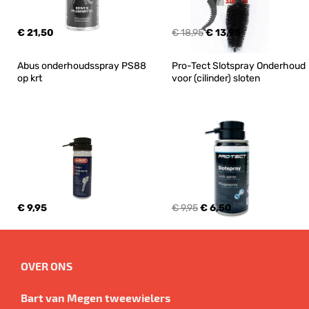
€ 21,50
€ 18,95
€ 13,95
Abus onderhoudsspray PS88 
Pro-Tect Slotspray Onderhoud 
op krt
voor (cilinder) sloten
€ 9,95
€ 9,95
€ 6,50
OVER ONS
Bart van Megen tweewielers