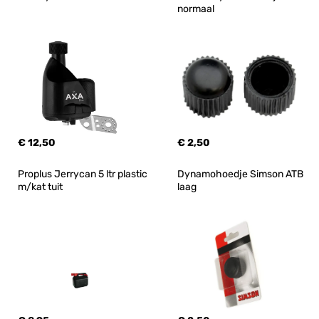
normaal
€ 12,50
€ 2,50
Proplus Jerrycan 5 ltr plastic 
Dynamohoedje Simson ATB 
m/kat tuit
laag