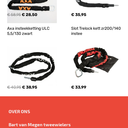
€ 58,95
€ 28,50
€ 35,95
Axa insteekketting ULC 
Slot Trelock kett zr200/140 
5,5/130 zwart
instee
€ 40,95
€ 38,95
€ 33,99
OVER ONS
Bart van Megen tweewielers