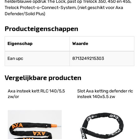
helderblauwe opdruk The Lock, past op Trelock 350, 450 en 455,
Trelock Protect-o-Connect-System, (niet geschikt voor Axa
Defender/Solid Plus)
Producteigenschappen
Eigenschap
Waarde
Ean upc
8713249215303
Vergelijkbare producten
Axa insteek kett RLC 140/5,5 
Slot Axa ketting defender rlc 
zw/or
insteek 140x5.5 zw