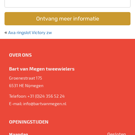
Ontvang meer informatie
«
Axa ringslot Victory zw
OVER ONS
Bart van Megen tweewielers
Groenestraat 175
6531 HE
Nijmegen
Telefoon:
+31 (0)24 356 52 24
E-mail:
info@bartvanmegen.nl
OPENINGSTIJDEN
Gesloten
Maandag