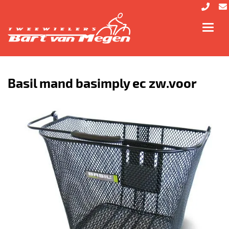
Toggl
navig
Basil mand basimply ec zw.voor