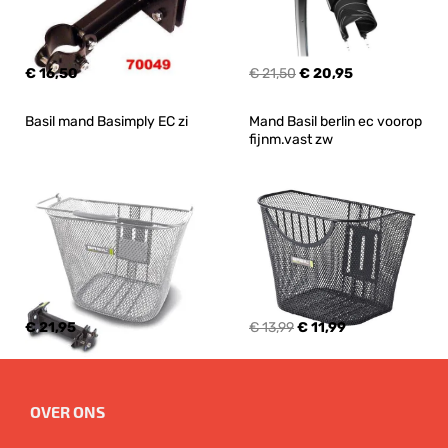
€ 16,50
€ 21,50
€ 20,95
Basil mand Basimply EC zi
Mand Basil berlin ec voorop 
fijnm.vast zw
€ 21,95
€ 13,99
€ 11,99
OVER ONS