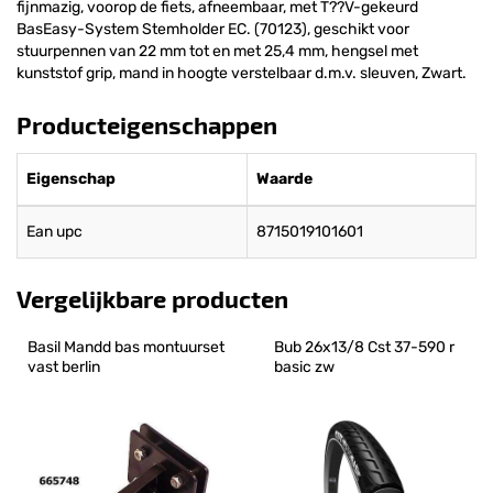
fijnmazig, voorop de fiets, afneembaar, met T??V-gekeurd
BasEasy-System Stemholder EC. (70123), geschikt voor
stuurpennen van 22 mm tot en met 25,4 mm, hengsel met
kunststof grip, mand in hoogte verstelbaar d.m.v. sleuven, Zwart.
Producteigenschappen
Eigenschap
Waarde
Ean upc
8715019101601
Vergelijkbare producten
Basil Mandd bas montuurset 
Bub 26x13/8 Cst 37-590 r 
vast berlin
basic zw