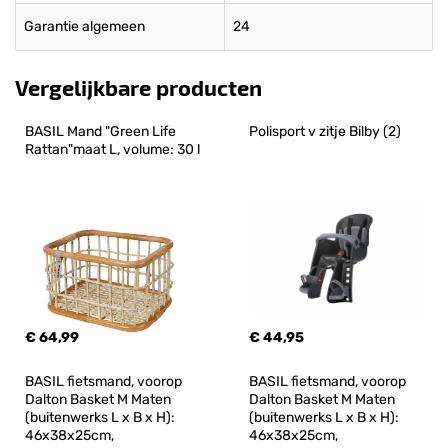
Garantie algemeen
24
Vergelijkbare producten
BASIL Mand "Green Life 
Polisport v zitje Bilby (2)
Rattan"maat L, volume: 30 l
€ 64,99
€ 44,95
BASIL fietsmand, voorop 
BASIL fietsmand, voorop 
Dalton Basket M Maten 
Dalton Basket M Maten 
(buitenwerks L x B x H): 
(buitenwerks L x B x H): 
46x38x25cm,
46x38x25cm,