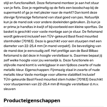
stijl en functionaliteit. Deze fietsmand monteer je aan het stuur
van je fiets. Doe je regelmatig op de fiets een boodschap bij de
supermarkt of ga je met plezier naar de markt? Dan komt deze
stevige fijnmazige fietsmand van staal goed van pas. Natuurlijk
kun je de mand ook voor andere doeleinden gebruiken. Zo kun je
er prima je handtas in kwijt of bijvoorbeeld een kleine sporttas. De
basket is geschikt voor vaste montage aan je stuur. De fietsmand
wordt geleverd inclusief een TÜV-gekeurd Basil fixed mounted
stemholder (70183). Deze is geschikt voor een stuurpen met een
diameter van 22-25,4 mm (in mand verpakt). De bevestiging van
de mand doe je eenvoudig zelf. Het prettige aan de Basil Bilbao
fietsmand is dat deze in hoogte verstelbaar is. Daarmee bepaal jij
zelf welke hoogte voor jou wenselijk is. Deze functionele en
stijlvolle mand komt is verkrijgbaar in een tijdloos zwarte of nude
metallic kleur. Eigenschappen: Fijnmazig staal in zwarte of nude
metallic kleur Vaste montage voor ultieme stabiliteit Inclusief
TÜV-gekeurde Basil Fixed mounted stem holder (70183) Geschikt
voor stuurpennen van 22-25,4 mm Ø Hoogte verstelbaar d.m.v.
sleuven
Producteigenschappen