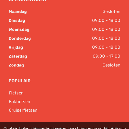
Gesloten
Maandag
09:00 - 18:00
Dinsdag
09:00 - 18:00
Woensdag
09:00 - 18:00
Donderdag
09:00 - 18:00
Vrijdag
09:00 - 17:00
Zaterdag
Gesloten
Zondag
POPULAIR
Fietsen
Bakfietsen
Cruiserfietsen
© 2026 Bart van Megen tweewielers. Ondersteund door
SitePack ®
Cookies helpen ons bij het leveren, beschermen en verbeteren van