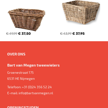
€ 49,99
€ 37,50
€ 43,99
€ 37,95
OVER ONS
Bart van Megen tweewielers
Groenestraat 175
6531 HE
Nijmegen
Telefoon:
+31 (0)24 356 52 24
E-mail:
info@bartvanmegen.nl
OPENINGSTIJDEN