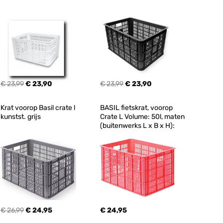
€ 23,99
€ 23,90
€ 23,99
€ 23,90
Krat voorop Basil crate l 
BASIL fietskrat, voorop 
kunstst. grijs
Crate L Volume: 50l, maten 
(buitenwerks L x B x H):
€ 26,99
€ 24,95
€ 24,95