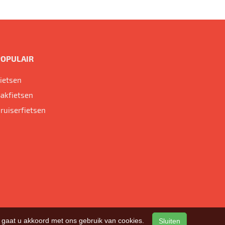
POPULAIR
ietsen
akfietsen
ruiserfietsen
n, gaat u akkoord met ons gebruik van cookies.
Sluiten