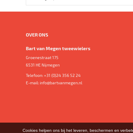
OVER ONS
Bart van Megen tweewielers
Groenestraat 175
6531 HE
Nijmegen
Telefoon:
+31 (0)24 356 52 24
E-mail:
info@bartvanmegen.nl
Cookies helpen ons bij het leveren, beschermen en verbe