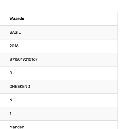
Waarde
BASIL
2016
8715019210167
R
ONBEKEND
NL
1
Manden