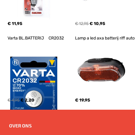
€ 11,95
€ 12,95
€ 10,95
Varta BL.BATTERIJ     CR2032
Lamp a led axa batterij riff auto
€ 4,95
€ 2,20
€ 19,95
OVER ONS