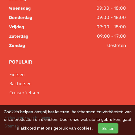
09:00 - 18:00
Woensdag
09:00 - 18:00
Donderdag
09:00 - 18:00
Vrijdag
09:00 - 17:00
Zaterdag
Gesloten
Zondag
POPULAIR
Fietsen
Bakfietsen
Cruiserfietsen
Cookies helpen ons bij het leveren, beschermen en verbeteren van
© 2026 Bart van Megen tweewielers. Ondersteund door
SitePack ®
Fietsenwinkel in Nijmegen
onze producten en diensten. Door onze website te gebruiken, gaat
Sitemap
u akkoord met ons gebruik van cookies.
Sluiten