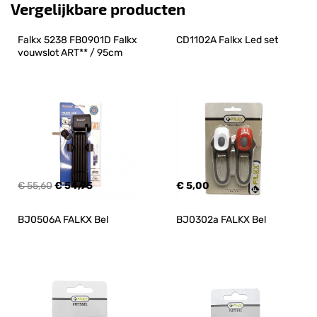
Vergelijkbare producten
Falkx 5238 FB0901D Falkx 
CD1102A Falkx Led set
vouwslot ART** / 95cm
€ 55,60
€ 54,95
€ 5,00
BJ0506A FALKX Bel
BJ0302a FALKX Bel