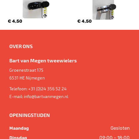
€ 4,50
€ 4,50
OVER ONS
Bart van Megen tweewielers
Groenestraat 175
6531 HE
Nijmegen
Telefoon:
+31 (0)24 356 52 24
E-mail:
info@bartvanmegen.nl
OPENINGSTIJDEN
Gesloten
Maandag
09:00 - 18:00
Dinsdag