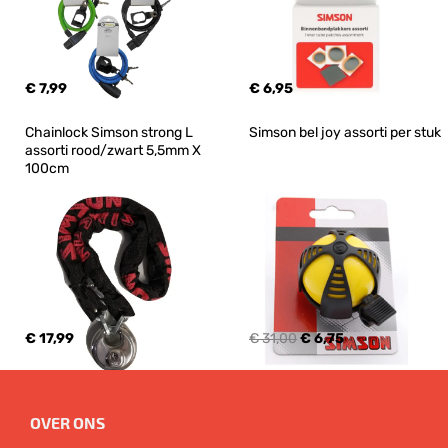
€ 7,99
€ 6,95
Chainlock Simson strong L 
Simson bel joy assorti per stuk
assorti rood/zwart 5,5mm X 
100cm
€ 17,99
€ 31,00
€ 6,75
OVER ONS