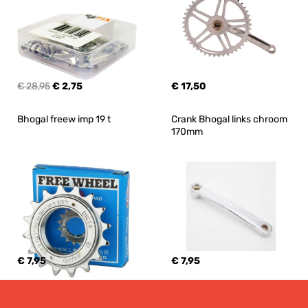
€ 28,95
€ 2,75
€ 17,50
Bhogal freew imp 19 t
Crank Bhogal links chroom 
170mm
€ 7,95
€ 7,95