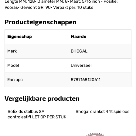
Lengte MM: 128• Diameter MM: 8• Maat: 5/16 inch • Positie:
Vooras• Gewicht GR: 90• Verpakt per: 10 stuks
Producteigenschappen
Eigenschap
Waarde
Merk
BHOGAL
Model
Universeel
Ean upc
8787168120611
Vergelijkbare producten
Bofix ds stelbus SA 
Bhogal crankst 44t spieloos
controlestift LET OP PER STUK