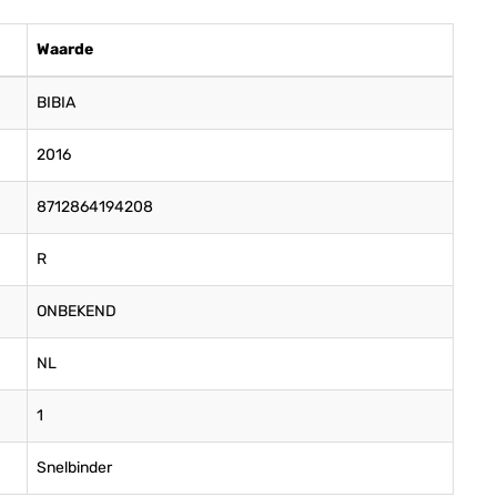
Waarde
BIBIA
2016
8712864194208
R
ONBEKEND
NL
1
Snelbinder