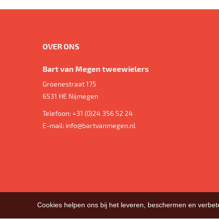
OVER ONS
Bart van Megen tweewielers
Groenestraat 175
6531 HE
Nijmegen
Telefoon:
+31 (0)24 356 52 24
E-mail:
info@bartvanmegen.nl
Cookies helpen ons bij het leveren, beschermen en verbe