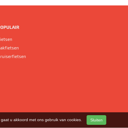
POPULAIR
ietsen
akfietsen
ruiserfietsen
n, gaat u akkoord met ons gebruik van cookies.
Sluiten