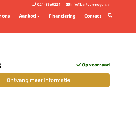
024-3565224
info@bartvanmegen.nl
r ons
Aanbod
Financiering
Contact
5
Op voorraad
Ontvang meer informatie