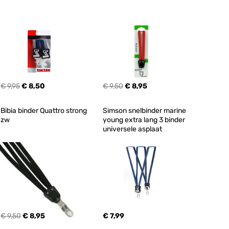
€ 9,95
€ 8,50
€ 9,50
€ 8,95
Bibia binder Quattro strong 
Simson snelbinder marine 
zw
young extra lang 3 binder 
universele asplaat
€ 9,50
€ 8,95
€ 7,99