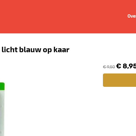
Ove
 licht blauw op kaar
€ 8,9
€ 9,50