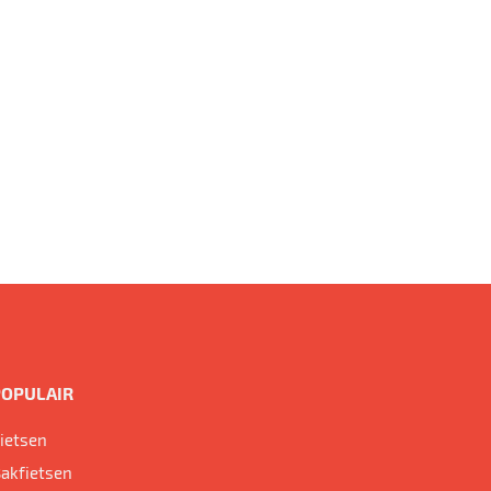
POPULAIR
ietsen
akfietsen