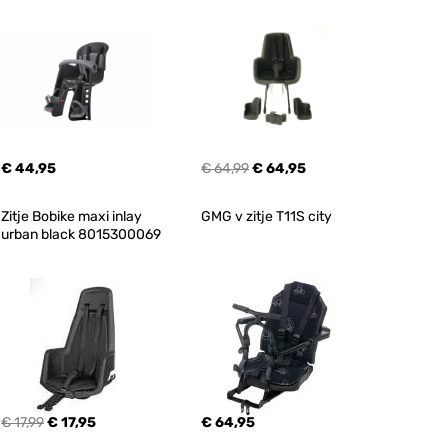
€ 44,95
€ 64,99
€ 64,95
Zitje Bobike maxi inlay 
GMG v zitje T11S city
urban black 8015300069
€ 17,99
€ 17,95
€ 64,95