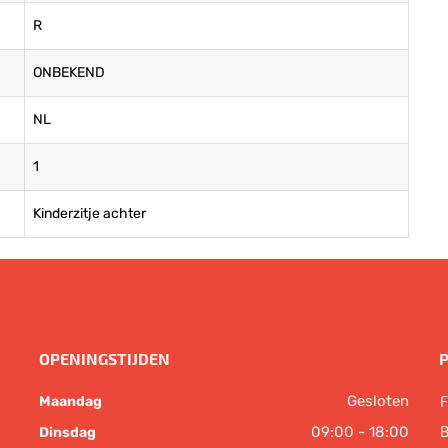
R
ONBEKEND
NL
1
Kinderzitje achter
OPENINGSTIJDEN
Gesloten
F
Maandag
B
09:00 - 18:00
Dinsdag