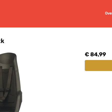
Ove
ck
€ 84,99