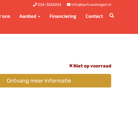
024-3565224
info@bartvanmegen.nl
r ons
Aanbod
Financiering
Contact
Niet op voorraad
Ontvang meer informatie