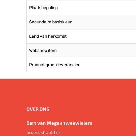
Plaatsbepaling
Secundaire basiskleur
Land van herkomst
Webshop item
Product groep leverancier
OVER ONS
Bart van Megen tweewielers
Groenestraat 175