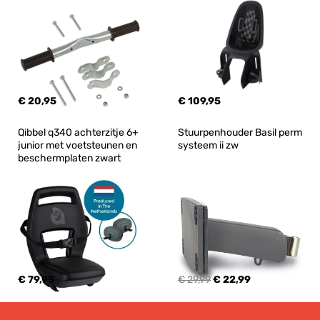
€ 20,95
€ 109,95
Qibbel q340 achterzitje 6+ 
Stuurpenhouder Basil perm 
junior met voetsteunen en 
systeem ii zw
beschermplaten zwart
€ 79,95
€ 29,99
€ 22,99