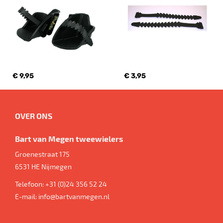
€ 9,95
€ 3,95
OVER ONS
Bart van Megen tweewielers
Groenestraat 175
6531 HE
Nijmegen
Telefoon:
+31 (0)24 356 52 24
E-mail:
info@bartvanmegen.nl