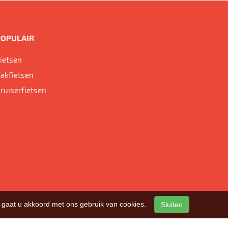
POPULAIR
ietsen
akfietsen
ruiserfietsen
n, gaat u akkoord met ons gebruik van cookies.
Sluiten