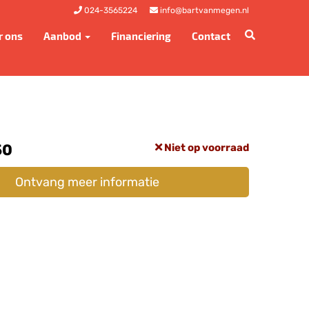
024-3565224
info@bartvanmegen.nl
r ons
Aanbod
Financiering
Contact
50
Niet op voorraad
Ontvang meer informatie