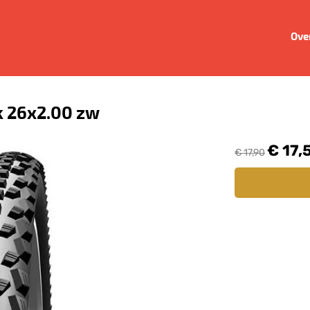
Ove
k 26x2.00 zw
€ 17,
€ 17,90