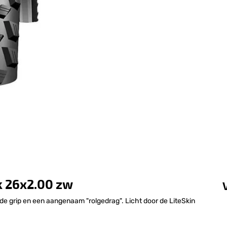
k 26x2.00 zw
oede grip en een aangenaam "rolgedrag". Licht door de LiteSkin