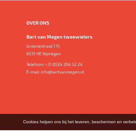
OVER ONS
Bart van Megen tweewielers
Groenestraat 175
6531 HE
Nijmegen
Telefoon:
+31 (0)24 356 52 24
E-mail:
info@bartvanmegen.nl
Cookies helpen ons bij het leveren, beschermen en verbe