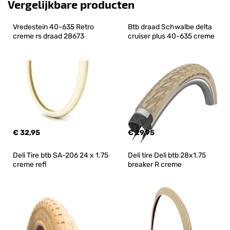
Vergelijkbare producten
Vredestein 40-635 Retro 
Btb draad Schwalbe delta 
creme rs draad 28673
cruiser plus 40-635 creme
€ 32,95
€ 29,95
Deli Tire btb SA-206 24 x 1.75 
Deli tire Deli btb 28x1.75 
creme refl
breaker R creme