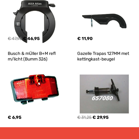
€ 47,95
€ 46,95
€ 11,90
Busch & mÜller B+M refl 
Gazelle Trapas 127MM met 
m/licht (Bumm 326)
kettingkast-beugel
€ 6,95
€ 31,25
€ 29,95