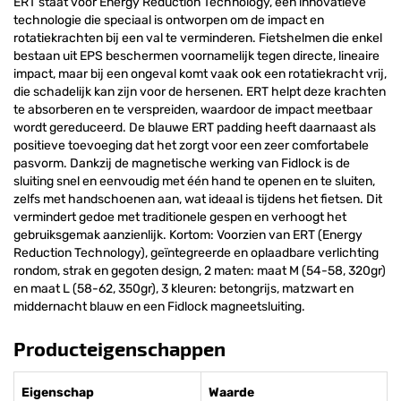
ERT staat voor Energy Reduction Technology, een innovatieve
technologie die speciaal is ontworpen om de impact en
rotatiekrachten bij een val te verminderen. Fietshelmen die enkel
bestaan uit EPS beschermen voornamelijk tegen directe, lineaire
impact, maar bij een ongeval komt vaak ook een rotatiekracht vrij,
die schadelijk kan zijn voor de hersenen. ERT helpt deze krachten
te absorberen en te verspreiden, waardoor de impact meetbaar
wordt gereduceerd. De blauwe ERT padding heeft daarnaast als
positieve toevoeging dat het zorgt voor een zeer comfortabele
pasvorm. Dankzij de magnetische werking van Fidlock is de
sluiting snel en eenvoudig met één hand te openen en te sluiten,
zelfs met handschoenen aan, wat ideaal is tijdens het fietsen. Dit
vermindert gedoe met traditionele gespen en verhoogt het
gebruiksgemak aanzienlijk. Kortom: Voorzien van ERT (Energy
Reduction Technology), geïntegreerde en oplaadbare verlichting
rondom, strak en gegoten design, 2 maten: maat M (54-58, 320gr)
en maat L (58-62, 350gr), 3 kleuren: betongrijs, matzwart en
middernacht blauw en een Fidlock magneetsluiting.
Producteigenschappen
Eigenschap
Waarde