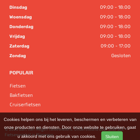
09:00 - 18:00
Dinsdag
09:00 - 18:00
Woensdag
09:00 - 18:00
Donderdag
09:00 - 18:00
Vrijdag
09:00 - 17:00
Zaterdag
Gesloten
Zondag
POPULAIR
Fietsen
Bakfietsen
Cruiserfietsen
Cookies helpen ons bij het leveren, beschermen en verbeteren van
onze producten en diensten. Door onze website te gebruiken, gaat
© 2026 Bart van Megen tweewielers. Ondersteund door
SitePack ®
Fietsenwinkel in Nijmegen
u akkoord met ons gebruik van cookies.
Sluiten