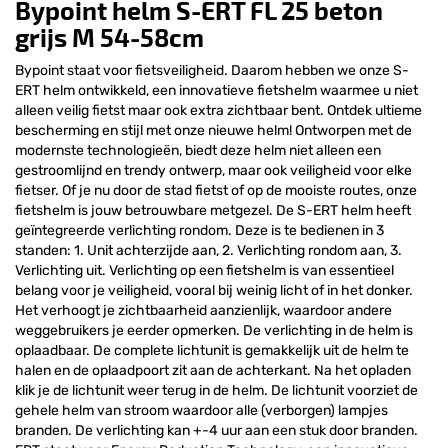
Bypoint helm S-ERT FL 25 beton
grijs M 54-58cm
Bypoint staat voor fietsveiligheid. Daarom hebben we onze S-
ERT helm ontwikkeld, een innovatieve fietshelm waarmee u niet
alleen veilig fietst maar ook extra zichtbaar bent. Ontdek ultieme
bescherming en stijl met onze nieuwe helm! Ontworpen met de
modernste technologieën, biedt deze helm niet alleen een
gestroomlijnd en trendy ontwerp, maar ook veiligheid voor elke
fietser. Of je nu door de stad fietst of op de mooiste routes, onze
fietshelm is jouw betrouwbare metgezel. De S-ERT helm heeft
geïntegreerde verlichting rondom. Deze is te bedienen in 3
standen: 1. Unit achterzijde aan, 2. Verlichting rondom aan, 3.
Verlichting uit. Verlichting op een fietshelm is van essentieel
belang voor je veiligheid, vooral bij weinig licht of in het donker.
Het verhoogt je zichtbaarheid aanzienlijk, waardoor andere
weggebruikers je eerder opmerken. De verlichting in de helm is
oplaadbaar. De complete lichtunit is gemakkelijk uit de helm te
halen en de oplaadpoort zit aan de achterkant. Na het opladen
klik je de lichtunit weer terug in de helm. De lichtunit voorziet de
gehele helm van stroom waardoor alle (verborgen) lampjes
branden. De verlichting kan +-4 uur aan een stuk door branden.