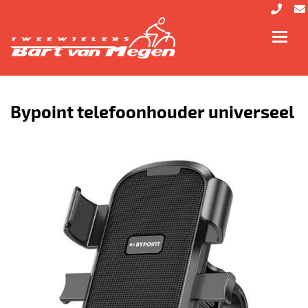
Toggl
navig
Bypoint telefoonhouder universeel