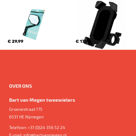
€ 29,99
€ 17,95
OVER ONS
Bart van Megen tweewielers
Groenestraat 175
6531 HE
Nijmegen
Telefoon:
+31 (0)24 356 52 24
E-mail:
info@bartvanmegen.nl