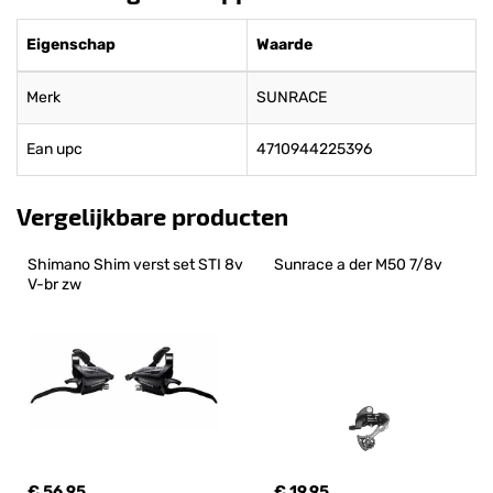
Eigenschap
Waarde
Merk
SUNRACE
Ean upc
4710944225396
Vergelijkbare producten
Shimano Shim verst set STI 8v 
Sunrace a der M50 7/8v
V-br zw
€ 56,95
€ 19,95