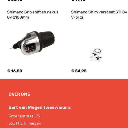
Shimano Grip shift sh nexus 
Shimano Shim verst set STI 8v 
8v 2100mm
V-br zi
€ 16,50
€ 54,95
OVER ONS
Bart van Megen tweewielers
Groenestraat 175
6531 HE
Nijmegen