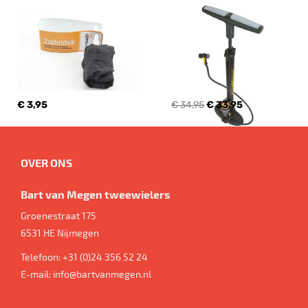
€ 3,95
€ 34,95
€ 33,95
OVER ONS
Bart van Megen tweewielers
Groenestraat 175
6531 HE
Nijmegen
Telefoon:
+31 (0)24 356 52 24
E-mail:
info@bartvanmegen.nl