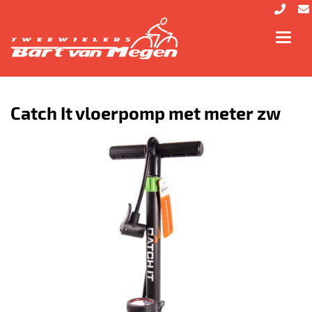
Toggl
navig
Catch It vloerpomp met meter zw