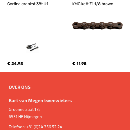
Cortina crankst 38t U1
KMC kett Z1 1/8 brown
€ 24,95
€ 11,95
OVER ONS
Bart van Megen tweewielers
Groenestraat 175
6531 HE
Nijmegen
Telefoon:
+31 (0)24 356 52 24