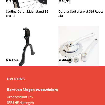
€ 7,50
€ 18,95
Cortina Cort middenstand 28 
Cortina Cort crankst 38t Roots 
breed
alu
€ 54,95
€ 28,50
OVER ONS
Bart van Megen tweewielers
Groenestraat 175
6531 HE
Nijmegen