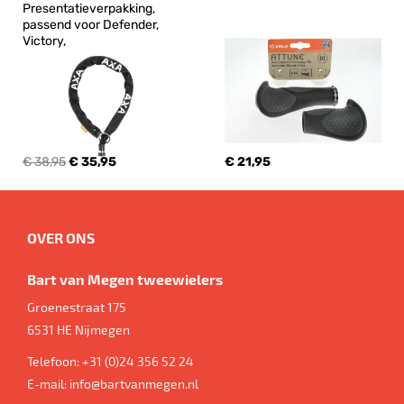
Presentatieverpakking, 
passend voor Defender, 
Victory,
€ 38,95
€ 35,95
€ 21,95
OVER ONS
Bart van Megen tweewielers
Groenestraat 175
6531 HE
Nijmegen
Telefoon:
+31 (0)24 356 52 24
E-mail:
info@bartvanmegen.nl