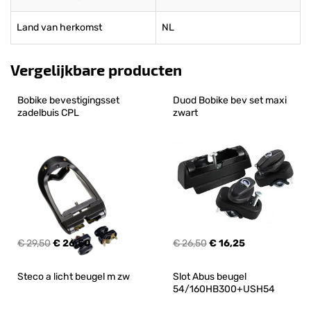
Land van herkomst
NL
Vergelijkbare producten
Bobike bevestigingsset 
Duod Bobike bev set maxi 
zadelbuis CPL
zwart
€ 29,50
€ 26,50
€ 26,50
€ 16,25
Steco a licht beugel m zw
Slot Abus beugel 
54/160HB300+USH54