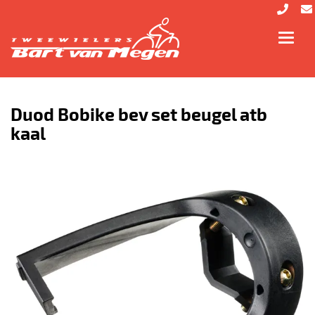
Toggl
navig
Duod Bobike bev set beugel atb
kaal