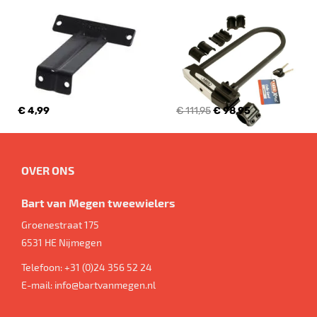
€ 4,99
€ 111,95
€ 98,95
OVER ONS
Bart van Megen tweewielers
Groenestraat 175
6531 HE
Nijmegen
Telefoon:
+31 (0)24 356 52 24
E-mail:
info@bartvanmegen.nl