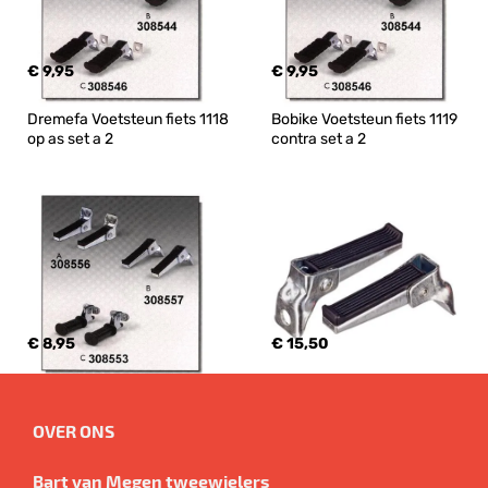
€ 9,95
€ 9,95
Dremefa Voetsteun fiets 1118 
Bobike Voetsteun fiets 1119 
op as set a 2
contra set a 2
€ 8,95
€ 15,50
OVER ONS
Bart van Megen tweewielers