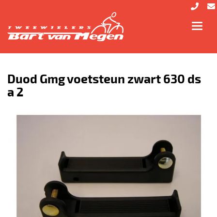
Toggl
navig
Duod Gmg voetsteun zwart 630 ds
a 2