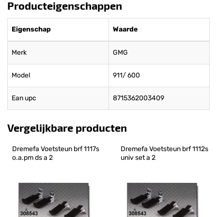
Producteigenschappen
Eigenschap
Waarde
Merk
GMG
Model
911/ 600
Ean upc
8715362003409
Vergelijkbare producten
Dremefa Voetsteun brf 1117s 
Dremefa Voetsteun brf 1112s 
o.a.pm ds a 2
univ set a 2