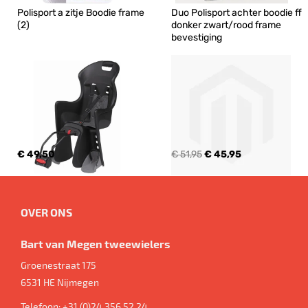
Polisport a zitje Boodie frame 
Duo Polisport achter boodie ff 
(2)
donker zwart/rood frame 
bevestiging
€ 49,50
€ 51,95
€ 45,95
OVER ONS
Bart van Megen tweewielers
Groenestraat 175
6531 HE
Nijmegen
Telefoon:
+31 (0)24 356 52 24