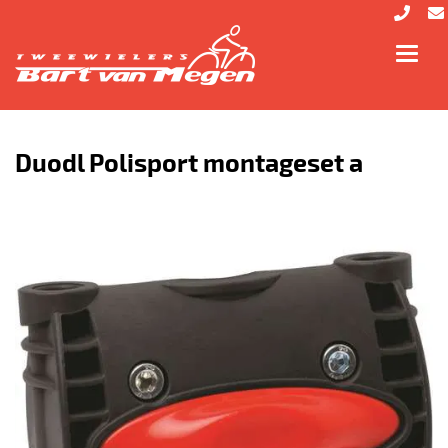
Toggl
navig
Duodl Polisport montageset a