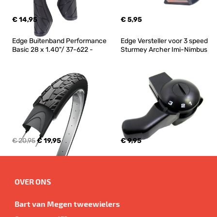
€ 14,95
€ 5,95
Edge Buitenband Performance 
Edge Versteller voor 3 speed 
Basic 28 x 1.40"/ 37-622 -
Sturmey Archer Imi-Nimbus
€ 20,95
€ 19,95
€ 9,95
OVER ONS
Bart van Megen tweewielers