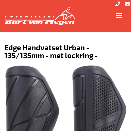
Toggl
navig
Edge Handvatset Urban -
135/135mm - met lockring -