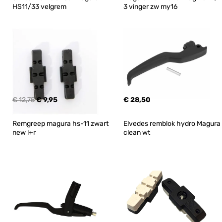
HS11/33 velgrem
3 vinger zw my16
€ 12,75
€ 9,95
€ 28,50
Remgreep magura hs-11 zwart 
Elvedes remblok hydro Magura 
new l+r
clean wt