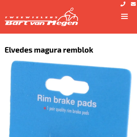
Toggl
navig
Elvedes magura remblok