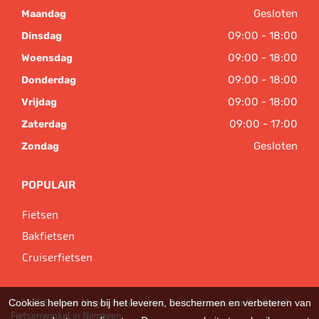
Gesloten
Maandag
09:00 - 18:00
Dinsdag
09:00 - 18:00
Woensdag
09:00 - 18:00
Donderdag
09:00 - 18:00
Vrijdag
09:00 - 17:00
Zaterdag
Gesloten
Zondag
POPULAIR
Fietsen
Bakfietsen
Cruiserfietsen
Cookies helpen ons bij het leveren, beschermen en verbeteren van
© 2026 Bart van Megen tweewielers. Ondersteund door
SitePack ®
Fietsenwinkel in Nijmegen