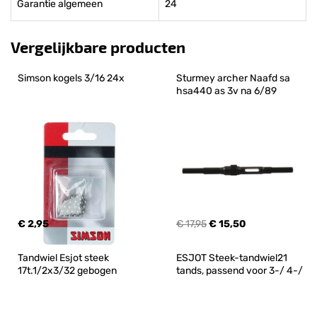
Garantie algemeen
24
Vergelijkbare producten
Simson kogels 3/16 24x
Sturmey archer Naafd sa 
hsa440 as 3v na 6/89
€ 2,95
€ 17,95
€ 15,50
Tandwiel Esjot steek 
ESJOT Steek-tandwiel21 
17t.1/2x3/32 gebogen
tands, passend voor 3-/ 4-/