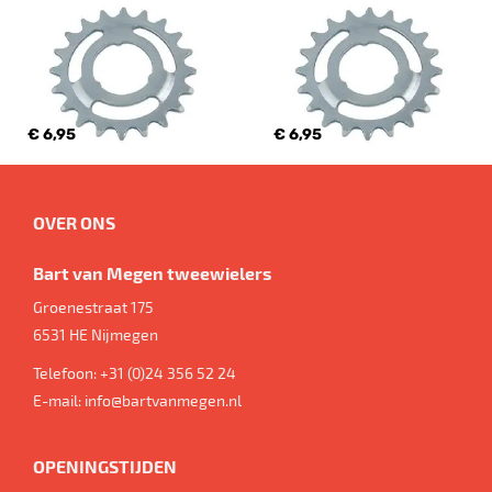
€ 6,95
€ 6,95
OVER ONS
Bart van Megen tweewielers
Groenestraat 175
6531 HE
Nijmegen
Telefoon:
+31 (0)24 356 52 24
E-mail:
info@bartvanmegen.nl
OPENINGSTIJDEN