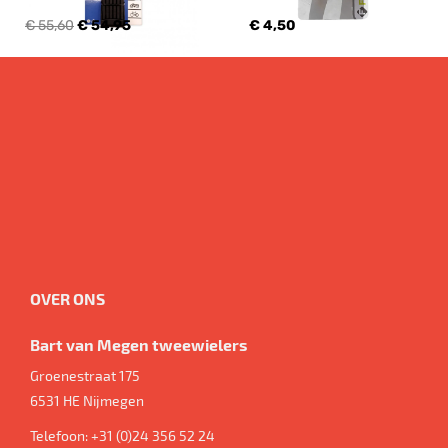
€ 55,60
€ 54,95
€ 4,50
OVER ONS
Bart van Megen tweewielers
Groenestraat 175
6531 HE
Nijmegen
Telefoon:
+31 (0)24 356 52 24