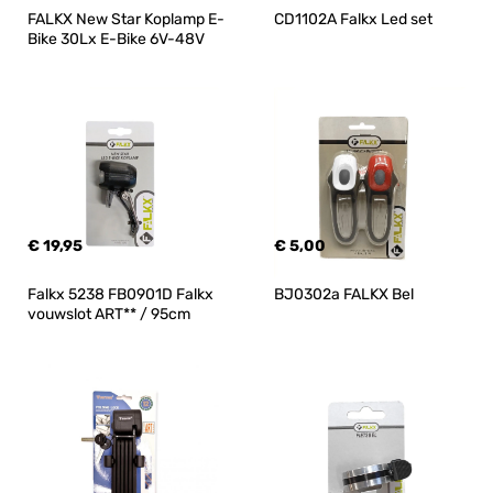
FALKX New Star Koplamp E-
CD1102A Falkx Led set
Bike 30Lx E-Bike 6V-48V
€ 19,95
€ 5,00
Falkx 5238 FB0901D Falkx 
BJ0302a FALKX Bel
vouwslot ART** / 95cm