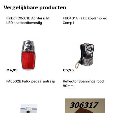
Vergelijkbare producten
Falkx FC0601D Achterlicht 
FB0401A Falkx Koplamp led 
LED spatbordbevestig
Comp I
€ 6,95
€ 9,95
FA0502B Falkx pedaal anti slip
Reflector Spanninga rood 
80mm