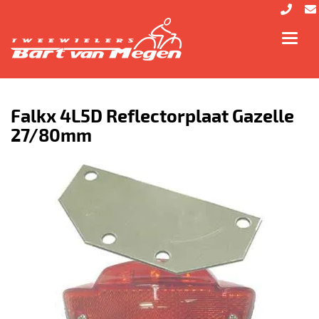
Toggl
navig
Falkx 4L5D Reflectorplaat Gazelle
27/80mm