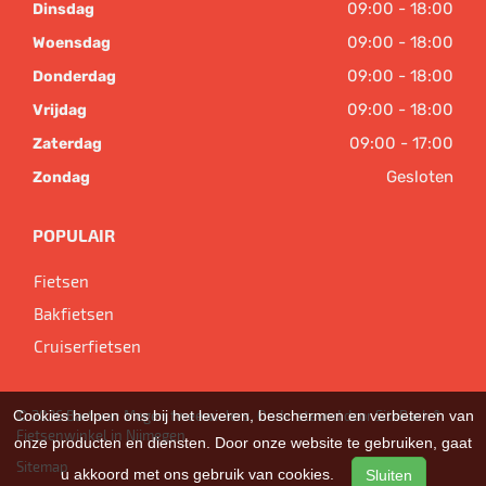
09:00 - 18:00
Dinsdag
09:00 - 18:00
Woensdag
09:00 - 18:00
Donderdag
09:00 - 18:00
Vrijdag
09:00 - 17:00
Zaterdag
Gesloten
Zondag
POPULAIR
Fietsen
Bakfietsen
Cruiserfietsen
Cookies helpen ons bij het leveren, beschermen en verbeteren van
© 2026 Bart van Megen tweewielers. Ondersteund door
SitePack ®
Fietsenwinkel in Nijmegen
onze producten en diensten. Door onze website te gebruiken, gaat
Sitemap
u akkoord met ons gebruik van cookies.
Sluiten