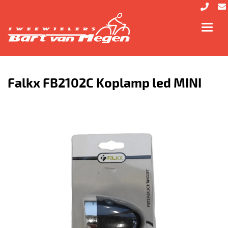
Toggl
navig
Falkx FB2102C Koplamp led MINI