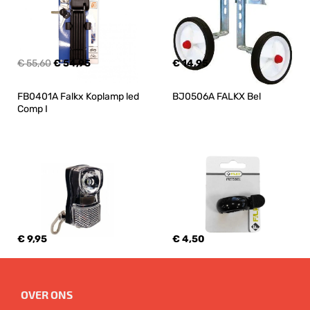
€ 55,60
€ 54,95
€ 14,95
FB0401A Falkx Koplamp led 
BJ0506A FALKX Bel
Comp I
€ 9,95
€ 4,50
OVER ONS