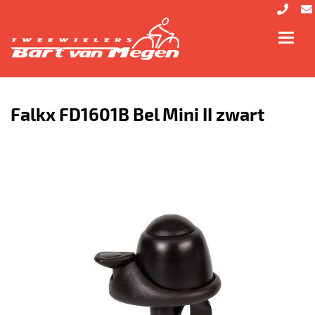
Toggl
navig
Falkx FD1601B Bel Mini II zwart