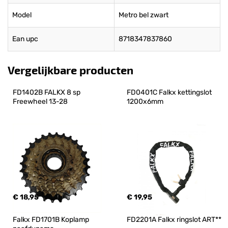
Model
Metro bel zwart
Ean upc
8718347837860
Vergelijkbare producten
FD1402B FALKX 8 sp 
FD0401C Falkx kettingslot 
Freewheel 13-28
1200x6mm
€ 18,95
€ 19,95
Falkx FD1701B Koplamp 
FD2201A Falkx ringslot ART**