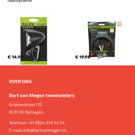
naafdynamo
€ 14,95
€ 19,95
OVER ONS
Bart van Megen tweewielers
Groenestraat 175
6531 HE
Nijmegen
Telefoon:
+31 (0)24 356 52 24
E-mail:
info@bartvanmegen.nl