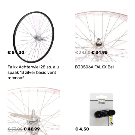
€ 54,30
€ 38,00
€ 34,95
Falkx Achterwiel 28 sp. alu 
BJ0506A FALKX Bel
spaak 13 zilver basic vent 
remnaaf
€ 53,00
€ 48,99
€ 4,50