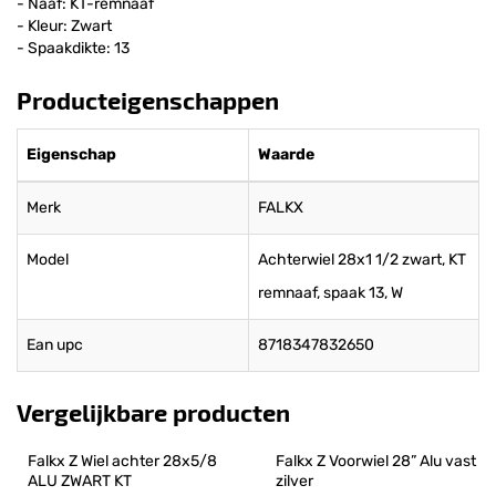
- Naaf: KT-remnaaf
- Kleur: Zwart
- Spaakdikte: 13
Producteigenschappen
Eigenschap
Waarde
Merk
FALKX
Model
Achterwiel 28x1 1/2 zwart, KT
remnaaf, spaak 13, W
Ean upc
8718347832650
Vergelijkbare producten
Falkx Z Wiel achter 28x5/8 
Falkx Z Voorwiel 28” Alu vast 
ALU ZWART KT
zilver