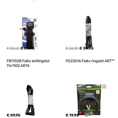
€ 55,60
€ 54,95
€ 36,30
€ 34,95
FB1702B Falkx kettingslot 
FD2201A Falkx ringslot ART**
11x1100 ART4
€ 59,95
€ 19,95