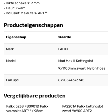
• Dikte schakels: 9 mm
• Kleur: Zwart
• Inclusief: 2 sleutels• ART**
Producteigenschappen
Eigenschap
Waarde
Merk
FALKX
Model
Mad Max II Kettingslot
9x1100mm zwart. Nylon hoes
Ean upc
8720574373745
Vergelijkbare producten
Falkx 5238 FB0901D Falkx 
FA2201A Falkx kettingslot 
vouwslot ART** / 95cm
zwart 9x900 ART2