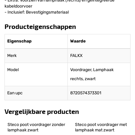
- Extra: Voorzien van lamphaak (rechts) en geïntegreerde
kabeldoorvoer
- Inclusief: Bevestigingsmateriaal
Producteigenschappen
Eigenschap
Waarde
Merk
FALKX
Model
Voordrager, Lamphaak
rechts, zwart
Ean upc
8720574373301
Vergelijkbare producten
Steco poot voordrager zonder 
Steco poot voordrager met 
lamphaak zwart
lamphaak mat zwart