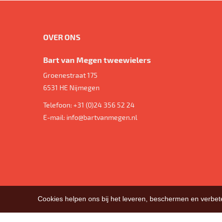
OVER ONS
Bart van Megen tweewielers
Groenestraat 175
6531 HE
Nijmegen
Telefoon:
+31 (0)24 356 52 24
E-mail:
info@bartvanmegen.nl
Cookies helpen ons bij het leveren, beschermen en verbe