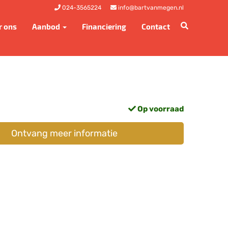
024-3565224
info@bartvanmegen.nl
r ons
Aanbod
Financiering
Contact
Op voorraad
Ontvang meer informatie