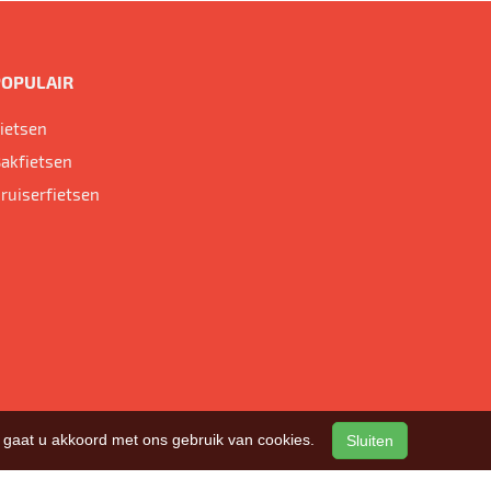
POPULAIR
ietsen
akfietsen
ruiserfietsen
n, gaat u akkoord met ons gebruik van cookies.
Sluiten