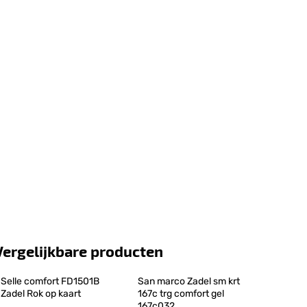
Vergelijkbare producten
Selle comfort FD1501B 
San marco Zadel sm krt 
Zadel Rok op kaart
167c trg comfort gel 
167c032