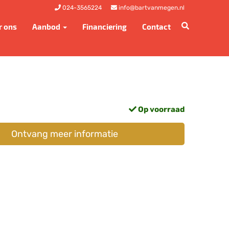
024-3565224
info@bartvanmegen.nl
r ons
Aanbod
Financiering
Contact
Op voorraad
Ontvang meer informatie