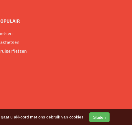
POPULAIR
ietsen
akfietsen
ruiserfietsen
n, gaat u akkoord met ons gebruik van cookies.
Sluiten