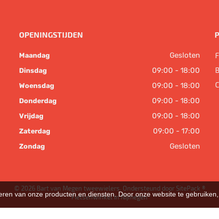
OPENINGSTIJDEN
Gesloten
F
Maandag
B
09:00 - 18:00
Dinsdag
C
09:00 - 18:00
Woensdag
09:00 - 18:00
Donderdag
09:00 - 18:00
Vrijdag
09:00 - 17:00
Zaterdag
Gesloten
Zondag
© 2026 Bart van Megen tweewielers. Ondersteund door
SitePack ®
teren van onze producten en diensten. Door onze website te gebruike
Fietsenwinkel in Nijmegen
Sitemap