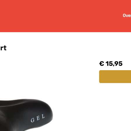
Ove
rt
€ 15,95