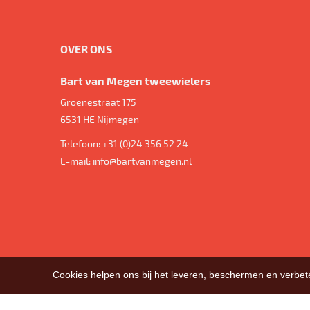
OVER ONS
Bart van Megen tweewielers
Groenestraat 175
6531 HE
Nijmegen
Telefoon:
+31 (0)24 356 52 24
E-mail:
info@bartvanmegen.nl
Cookies helpen ons bij het leveren, beschermen en verbe