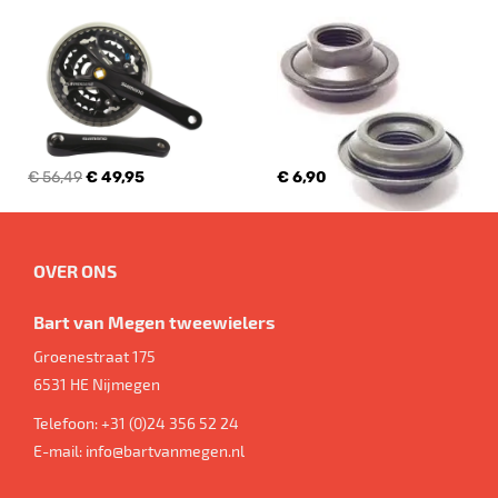
€ 56,49
€ 49,95
€ 6,90
OVER ONS
Bart van Megen tweewielers
Groenestraat 175
6531 HE
Nijmegen
Telefoon:
+31 (0)24 356 52 24
E-mail:
info@bartvanmegen.nl