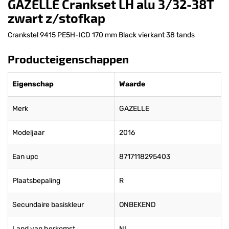
GAZELLE Crankset LH alu 3/32-38T
zwart z/stofkap
Crankstel 9415 PE5H-ICD 170 mm Black vierkant 38 tands
Producteigenschappen
Eigenschap
Waarde
Merk
GAZELLE
Modeljaar
2016
Ean upc
8717118295403
Plaatsbepaling
R
Secundaire basiskleur
ONBEKEND
Land van herkomst
NL