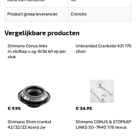
Product groep leverancier
Crancks
Vergelijkbare producten
Shimano Conus links 
Unbranded Crankstel 42t 170 
m.stofkap v.sg-8r36 let op per 
zilver
stuk
€ 9,95
€ 34,95
Shimano Shim crankst 
Shimano CONUS & STOFKAP 
42/32/22 Acera zw
LINKS SG-7R40 7/8 nexus