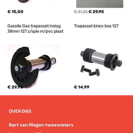
€ 15,00
€ 31,25
€ 29,95
Gazelle Gaz trapasset inslag 
Trapasset kinex bsa 127
38mm 127 z/spie m/pvc plaat
€ 29,95
€ 14,99
OVER ONS
Bart van Megen tweewielers