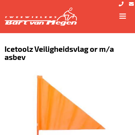
Toggl
navig
Icetoolz Veiligheidsvlag or m/a
asbev