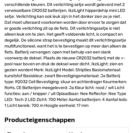
verschillende kleuren. Dit verlichting setje wordt geleverd met 2
verwisselbare CR2032 batterijen. IkziLight hipperdehip mini LED
setje. Verlichting kan ook leuk zijn In het donker zien ze je niet .
Dat moet uiteraard voorkomen worden door ervoor te zorgen dat
er goede verlichting zit op de fiets. Dit verlichtingssetje is niet
alleen leuk om te zien. Het geeft voldoende licht, is compact en
degelijk. De silicone strap bevestiging maakt dit verlichtingssetje
multifunctioneel, want het is te bevestigen op meer dan alleen de
fiets. Batterij vervangen: open met behulp van een slank
voorwerp de deksel. Plaats de nieuwe CR2032 batterij met de +-
pool naar boven en druk de deksel weer dicht. IkziLight: zien en
gezien worden! Merk: IkziLight Model: Stripties Basismateriaal:
kunststof Basiskleur: zwart Bevestigingsmateriaal: Ja Batterij
type: R2032 Cell Bevestiging: stuur en achterdrager Keurmerken:
RoHs, CE Batterijen meegeleverd: Ja Kleur licht: rood / wit Licht
functies: aan / knipper / uit Oplaadbaar: Nee Reflector: Nee Type
LED: Tech 2 LED Zicht: 700 Meter Aantal batterijen: 4 Aantal leds:
1 Licht bereik: 700 m Hoogte eenheid: 17 mm
Producteigenschappen