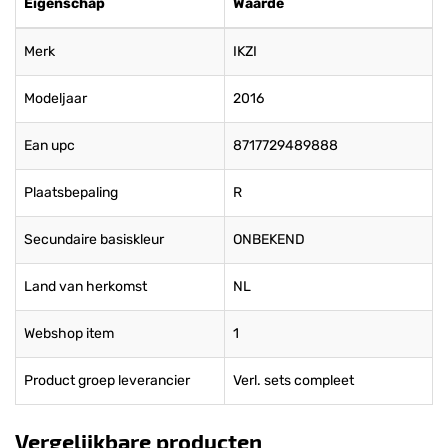
Eigenschap
Waarde
Merk
IKZI
Modeljaar
2016
Ean upc
8717729489888
Plaatsbepaling
R
Secundaire basiskleur
ONBEKEND
Land van herkomst
NL
Webshop item
1
Product groep leverancier
Verl. sets compleet
Vergelijkbare producten