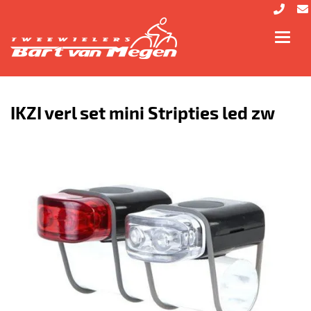
Toggl
navig
IKZI verl set mini Stripties led zw