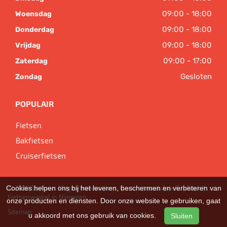
09:00 - 18:00
Woensdag
09:00 - 18:00
Donderdag
09:00 - 18:00
Vrijdag
09:00 - 17:00
Zaterdag
Gesloten
Zondag
POPULAIR
Fietsen
Bakfietsen
Cruiserfietsen
© 2026 Bart van Megen tweewielers. Ondersteund door
SitePack ®
Cookies helpen ons bij het leveren, beschermen en verbeteren van
Fietsenwinkel in Nijmegen
onze producten en diensten. Door onze website te gebruiken, gaat
Sitemap
u akkoord met ons gebruik van cookies.
Sluiten