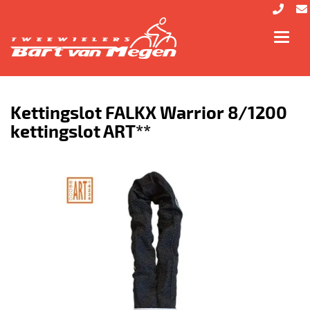
Toggl
navig
Kettingslot FALKX Warrior 8/1200
kettingslot ART**