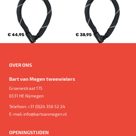
€ 44,95
€ 38,95
OVER ONS
Bart van Megen tweewielers
Groenestraat 175
6531 HE
Nijmegen
Telefoon:
+31 (0)24 356 52 24
E-mail:
info@bartvanmegen.nl
OPENINGSTIJDEN