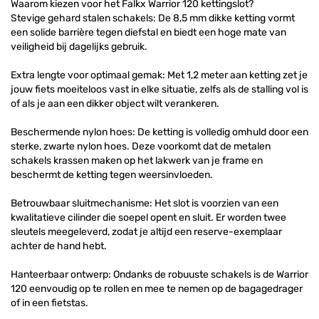
Waarom kiezen voor het Falkx Warrior 120 kettingslot?
Stevige gehard stalen schakels: De 8,5 mm dikke ketting vormt
een solide barrière tegen diefstal en biedt een hoge mate van
veiligheid bij dagelijks gebruik.
Extra lengte voor optimaal gemak: Met 1,2 meter aan ketting zet je
jouw fiets moeiteloos vast in elke situatie, zelfs als de stalling vol is
of als je aan een dikker object wilt verankeren.
Beschermende nylon hoes: De ketting is volledig omhuld door een
sterke, zwarte nylon hoes. Deze voorkomt dat de metalen
schakels krassen maken op het lakwerk van je frame en
beschermt de ketting tegen weersinvloeden.
Betrouwbaar sluitmechanisme: Het slot is voorzien van een
kwalitatieve cilinder die soepel opent en sluit. Er worden twee
sleutels meegeleverd, zodat je altijd een reserve-exemplaar
achter de hand hebt.
Hanteerbaar ontwerp: Ondanks de robuuste schakels is de Warrior
120 eenvoudig op te rollen en mee te nemen op de bagagedrager
of in een fietstas.